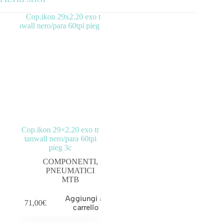
Categorie prodotto
ABBIGLIAMENTO
ACCESSORI
BICICLETTE
COMPONENTI
Cop.ikon 29×2.20 exo tr
OUTLET
tanwall nero/para 60tpi
pieg 3c
Tag prodotto
COMPONENTI
,
PNEUMATICI
MTB
Aggiungi al
71,00
€
carrello