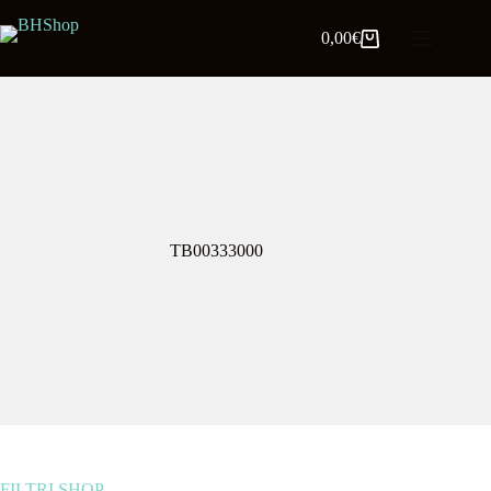
0,00
€
TB00333000
FILTRI SHOP