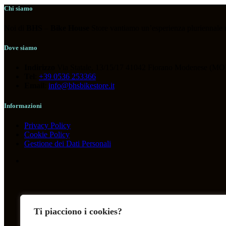
ABBIGLIAMENTO
(119)
Chi siamo
ACCESSORI
(118)
Noi di
BHS
–
Bike House
Store vantiamo un’esperienza pluriennale nel
BICICLETTE
(36)
COMPONENTI
(266)
Dove siamo
OUTLET
(13)
Indirizzo
Via Statale, 13/15/17 41042 Fiorano Modenese (MO)
Tel
:
+39 0536 253366
Email
:
info@bhsbikestore.it
Tag prodotto
Informazioni
Privacy Policy
Cookie Policy
Gestione dei Dati Personali
Ti piacciono i cookies?