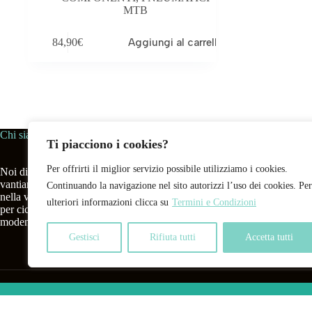
MTB
84,90
€
Aggiungi al carrello
Chi siamo
Dove siamo
Ti piacciono i cookies?
Per offrirti il miglior servizio possibile utilizziamo i cookies.
Noi di
BHS
–
Bike House
Store
Indirizzo
Via
vantiamo un’esperienza pluriennale
41042 Fiora
Continuando la navigazione nel sito autorizzi l’uso dei cookies. Per
nella vendita di biciclette e accessori
italy
ulteriori informazioni clicca su
Termini e Condizioni
per ciclismo in tutto il territorio
Tel
:
+39 053
modenese.
Email
:
info@
Gestisci
Rifiuta tutti
Accetta tutti