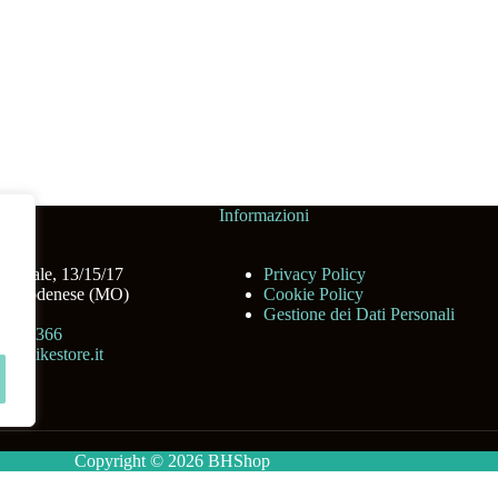
Informazioni
 Statale, 13/15/17
Privacy Policy
no Modenese (MO)
Cookie Policy
Gestione dei Dati Personali
6 253366
bhsbikestore.it
Copyright © 2026 BHShop