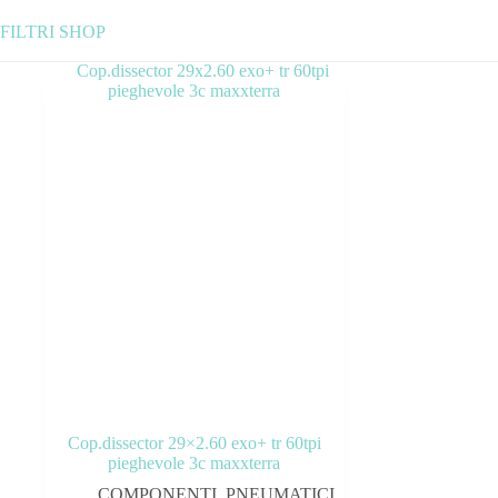
FILTRI SHOP
Categorie prodotto
ABBIGLIAMENTO
ACCESSORI
BICICLETTE
COMPONENTI
OUTLET
Cop.dissector 29×2.60 exo+ tr 60tpi
Tag prodotto
pieghevole 3c maxxterra
COMPONENTI
,
PNEUMATICI