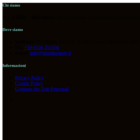
ABBIGLIAMENTO
(119)
Chi siamo
ACCESSORI
(118)
Noi di
BHS
–
Bike House
Store vantiamo un’esperienza pluriennale nel
BICICLETTE
(36)
COMPONENTI
(266)
Dove siamo
OUTLET
(13)
Indirizzo
Via Statale, 13/15/17 41042 Fiorano Modenese (MO)
Tel
:
+39 0536 253366
Email
:
info@bhsbikestore.it
Tag prodotto
Informazioni
Privacy Policy
Cookie Policy
Gestione dei Dati Personali