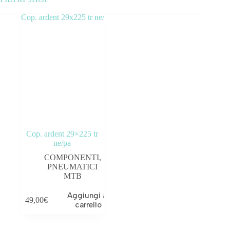
Categorie prodotto
ABBIGLIAMENTO
ACCESSORI
BICICLETTE
COMPONENTI
Cop. ardent 29×225 tr
OUTLET
ne/pa
COMPONENTI
,
Tag prodotto
PNEUMATICI
MTB
Aggiungi al
49,00
€
carrello