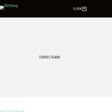
0,00
€
TB00176400
FILTRI SHOP