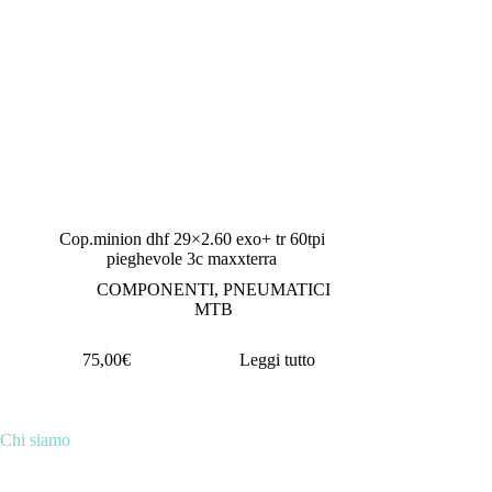
BICICLETTE
(36)
COMPONENTI
(266)
OUTLET
(13)
Tag prodotto
Tag prodotto
Prodotto Colore
Prodotto Marchio
Prodotto Stagione
Cop.minion dhf 29×2.60 exo+ tr 60tpi
pieghevole 3c maxxterra
COMPONENTI
,
PNEUMATICI
MTB
75,00
€
Leggi tutto
Chi siamo