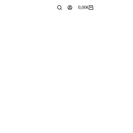
0,00
€
Carrello