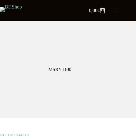
0,00
€
MSRY1100
FILTRI SHOP