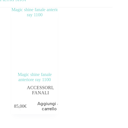
Categorie prodotto
ABBIGLIAMENTO
ACCESSORI
BICICLETTE
COMPONENTI
Magic shine fanale
OUTLET
anteriore ray 1100
ACCESSORI
,
Tag prodotto
FANALI
Aggiungi al
85,00
€
carrello