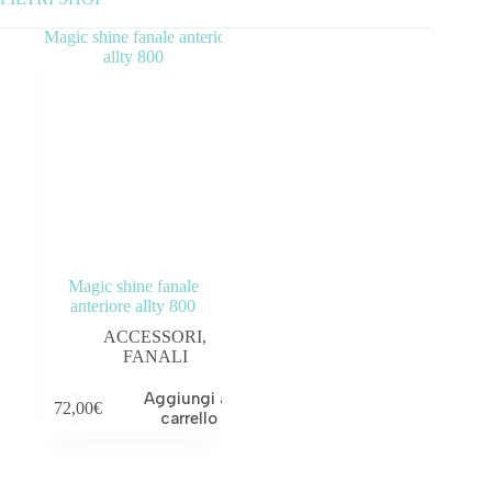
Categorie prodotto
ABBIGLIAMENTO
ACCESSORI
BICICLETTE
COMPONENTI
Magic shine fanale
OUTLET
anteriore allty 800
ACCESSORI
,
Tag prodotto
FANALI
Aggiungi al
72,00
€
carrello