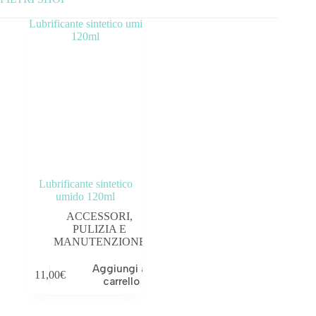
Categorie prodotto
ABBIGLIAMENTO
ACCESSORI
BICICLETTE
COMPONENTI
Lubrificante sintetico
OUTLET
umido 120ml
ACCESSORI
,
Tag prodotto
PULIZIA E
MANUTENZIONE
Aggiungi al
11,00
€
carrello