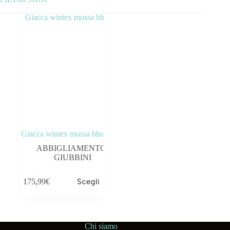
Categorie prodotto
ABBIGLIAMENTO
ACCESSORI
BICICLETTE
COMPONENTI
Giacca wintex mossa bhs
OUTLET
ABBIGLIAMENTO
,
GIUBBINI
175,99
€
Scegli
Tag prodotto
Chi siamo