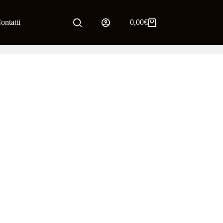
ontatti
0,00
€
Carrello