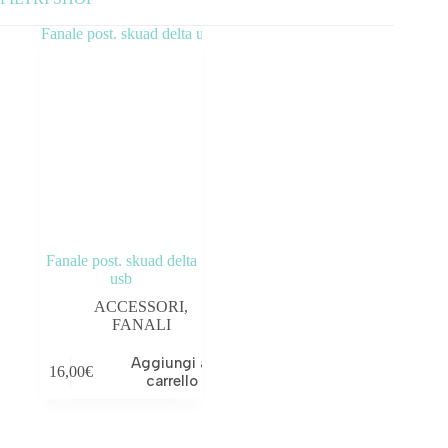
Categorie prodotto
ABBIGLIAMENTO
ACCESSORI
BICICLETTE
COMPONENTI
Fanale post. skuad delta
OUTLET
usb
ACCESSORI
,
Tag prodotto
FANALI
Aggiungi al
16,00
€
carrello