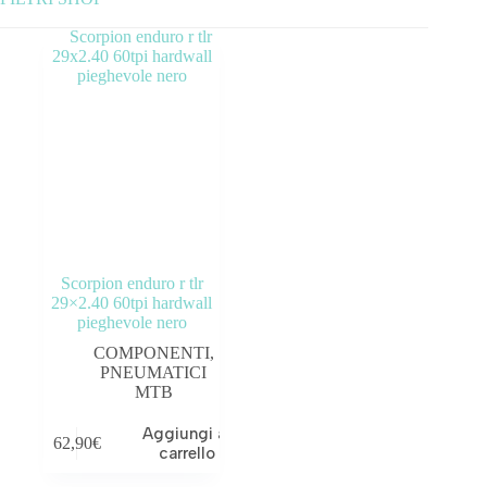
Categorie prodotto
ABBIGLIAMENTO
ACCESSORI
BICICLETTE
COMPONENTI
Scorpion enduro r tlr
OUTLET
29×2.40 60tpi hardwall
pieghevole nero
COMPONENTI
,
Prezzo:
—
PNEUMATICI
MTB
Tag prodotto
Aggiungi al
62,90
€
carrello