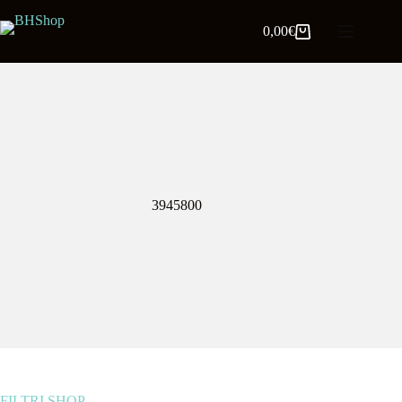
0,00
€
3945800
FILTRI SHOP