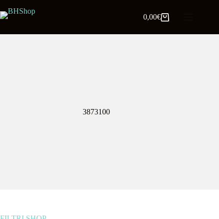
0,00
€
3873100
FILTRI SHOP