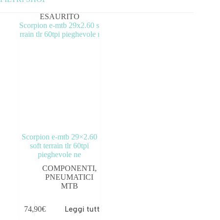
ESAURITO
Categorie prodotto
ABBIGLIAMENTO
ACCESSORI
BICICLETTE
COMPONENTI
OUTLET
Scorpion e-mtb 29×2.60
soft terrain tlr 60tpi
pieghevole ne
Prezzo:
—
COMPONENTI
,
PNEUMATICI
Tag prodotto
MTB
74,90
€
Leggi tutto