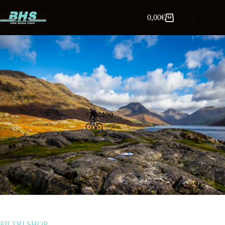
0,00
€
3704400
FILTRI SHOP