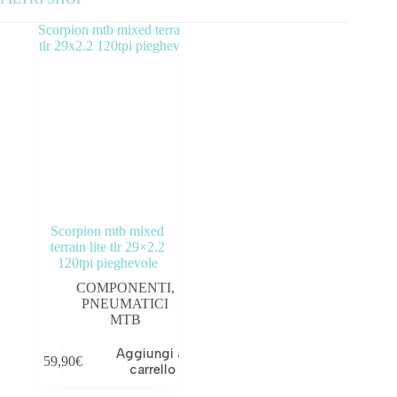
Categorie prodotto
ABBIGLIAMENTO
ACCESSORI
BICICLETTE
COMPONENTI
Scorpion mtb mixed
OUTLET
terrain lite tlr 29×2.2
120tpi pieghevole
COMPONENTI
,
Prezzo:
—
PNEUMATICI
MTB
Tag prodotto
Aggiungi al
59,90
€
carrello