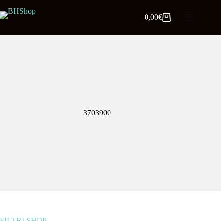
0,00
€
3703900
FILTRI SHOP