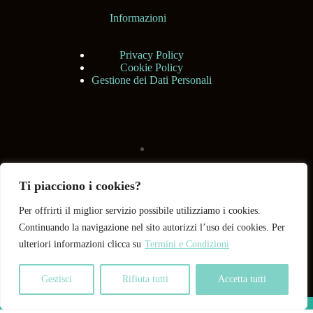
Informazioni
Privacy Policy
Cookie Policy
Gestione dei Dati Personali
Ti piacciono i cookies?
Per offrirti il miglior servizio possibile utilizziamo i cookies.
Continuando la navigazione nel sito autorizzi l’uso dei cookies. Per
ulteriori informazioni clicca su
Termini e Condizioni
Gestisci
Rifiuta tutti
Accetta tutti
Copyright © 2026 BHShop