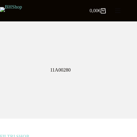
0,00
€
11A00280
FILTRI SHOP