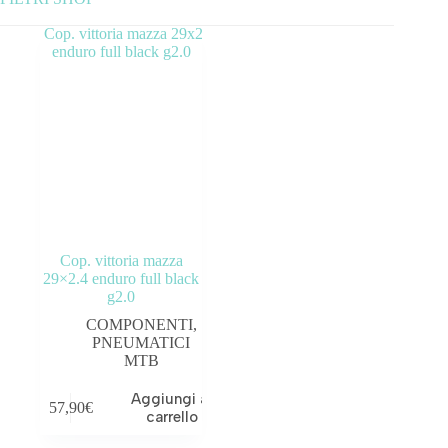
Categorie prodotto
ABBIGLIAMENTO
ACCESSORI
BICICLETTE
COMPONENTI
Cop. vittoria mazza
OUTLET
29×2.4 enduro full black
g2.0
COMPONENTI
,
PNEUMATICI
MTB
Tag prodotto
Aggiungi al
57,90
€
carrello