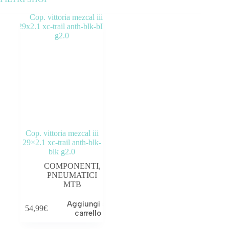
Categorie prodotto
ABBIGLIAMENTO
ACCESSORI
BICICLETTE
COMPONENTI
Cop. vittoria mezcal iii
OUTLET
29×2.1 xc-trail anth-blk-
blk g2.0
COMPONENTI
,
PNEUMATICI
MTB
Tag prodotto
Aggiungi al
54,99
€
carrello