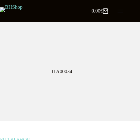
0,00
€
11A00034
FILTRI SHOP