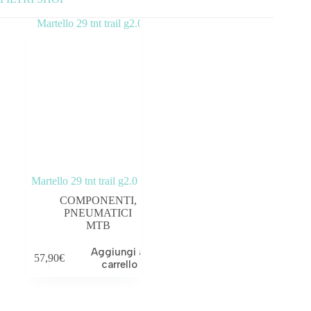
Categorie prodotto
ABBIGLIAMENTO
ACCESSORI
BICICLETTE
COMPONENTI
Martello 29 tnt trail g2.0
OUTLET
COMPONENTI
,
PNEUMATICI
MTB
Prezzo:
—
Aggiungi al
57,90
€
Tag prodotto
carrello