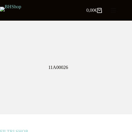
0,00
€
11A00026
FILTRI SHOP