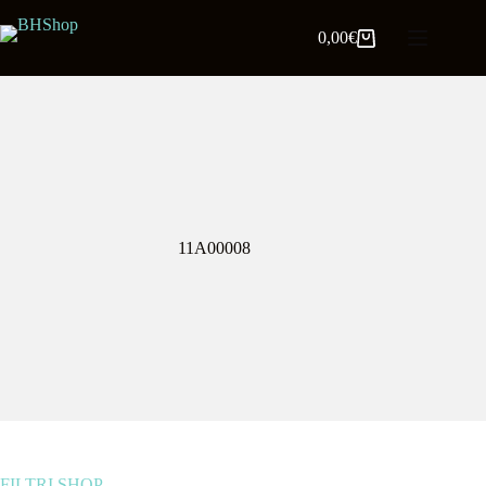
0,00
€
11A00008
FILTRI SHOP