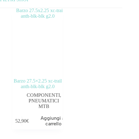
Categorie prodotto
ABBIGLIAMENTO
ACCESSORI
BICICLETTE
COMPONENTI
Barzo 27.5×2.25 xc-trail
OUTLET
anth-blk-blk g2.0
COMPONENTI
,
PNEUMATICI
MTB
Tag prodotto
Aggiungi al
52,90
€
carrello