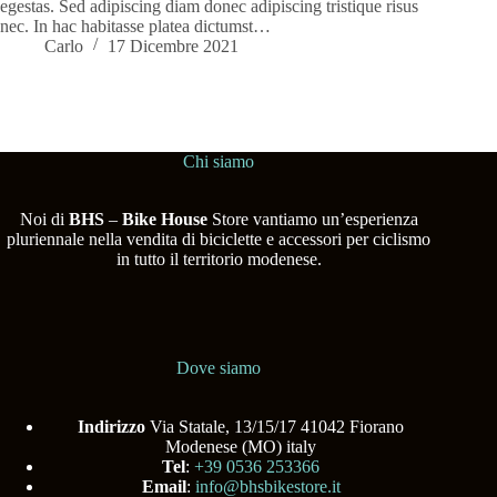
egestas. Sed adipiscing diam donec adipiscing tristique risus
nec. In hac habitasse platea dictumst…
Carlo
17 Dicembre 2021
Chi siamo
Noi di
BHS
–
Bike House
Store vantiamo un’esperienza
pluriennale nella vendita di biciclette e accessori per ciclismo
in tutto il territorio modenese.
Dove siamo
Indirizzo
Via Statale, 13/15/17 41042 Fiorano
Modenese (MO) italy
Tel
:
+39 0536 253366
Email
:
info@bhsbikestore.it