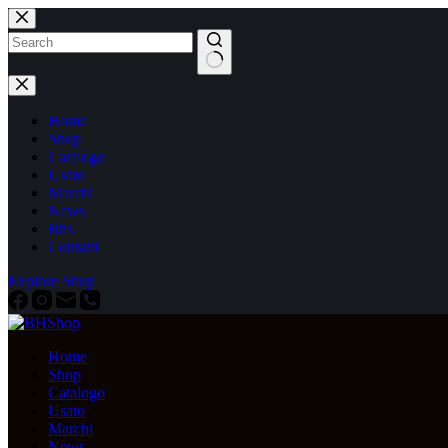
Home
Shop
Catalogo
Usato
Marchi
News
Bhs
Contatti
Explore Shop
Home
Shop
Catalogo
Usato
Marchi
News