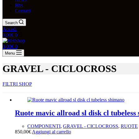
Bhs
Contatti
Search
Accedi
0,00
€
0
0,00
€
0
Menu
GRAVEL - CICLOCROSS
FILTRI SHOP
Ruote mavic allroad sl disk cl tubeless
Tag prodotto
COMPONENTI
,
GRAVEL - CICLOCROSS
,
RUOTE
850,00
€
Aggiungi al carrello