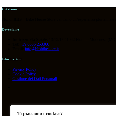
Chi siamo
Noi di
BHS
–
Bike House
Store vantiamo un’esperienza pluriennale nel
Dove siamo
Indirizzo
Via Statale, 13/15/17 41042 Fiorano Modenese (MO)
Tel
:
+39 0536 253366
Email
:
info@bhsbikestore.it
Informazioni
Privacy Policy
Cookie Policy
Gestione dei Dati Personali
Ti piacciono i cookies?