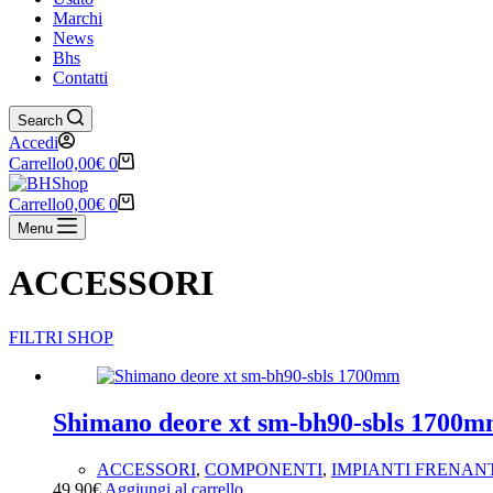
Marchi
News
Bhs
Contatti
Search
Accedi
Carrello
0,00
€
0
Carrello
0,00
€
0
Menu
ACCESSORI
FILTRI SHOP
Ricerca tramite testo
Shimano deore xt sm-bh90-sbls 1700
Tag prodotto
ACCESSORI
,
COMPONENTI
,
IMPIANTI FRENAN
Tag prodotto
49,90
€
Aggiungi al carrello