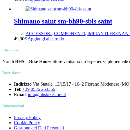
Prodotto Colore
Prodotto Marchio
Prodotto Stagione
Shimano saint sm-bh90-sbls saint
ACCESSORI
,
COMPONENTI
,
IMPIANTI FRENAN
49,90
€
Aggiungi al carrello
Chi siamo
Noi di
BHS
–
Bike House
Store vantiamo un’esperienza pluriennale nel
Dove siamo
Indirizzo
Via Statale, 13/15/17 41042 Fiorano Modenese (MO)
Tel
:
+39 0536 253366
Email
:
info@bhsbikestore.it
Informazioni
Privacy Policy
Cookie Policy
Gestione dei Dati Personali