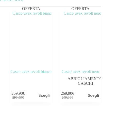
OFFERTA
OFFERTA
Categorie prodotto
ABBIGLIAMENTO
ACCESSORI
BICICLETTE
COMPONENTI
OUTLET
Casco uvex revolt bianco
Casco uvex revolt nero
ABBIGLIAMENTO
,
CASCHI
Prezzo:
269€
—
270€
269,90
€
269,90
€
Scegli
Scegli
Tag prodotto
299,99
€
299,90
€