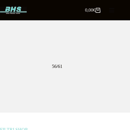
0,00
€
56/61
FILTRI SHOP