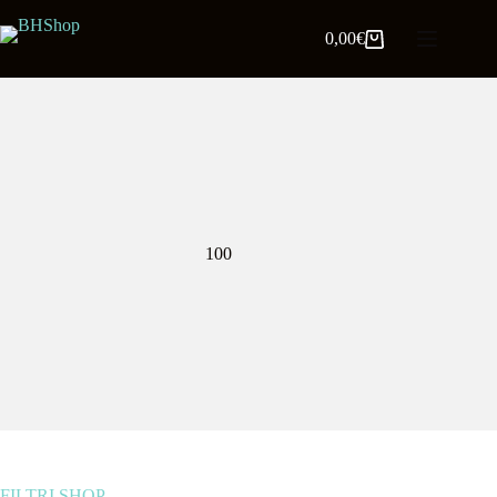
0,00
€
100
FILTRI SHOP