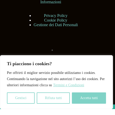
Informazioni
Privacy Policy
Cookie Policy
Gestione dei Dati Personali
Ti piacciono i cookies?
Per offrirti il miglior servizio possibile utilizziamo i cookies.
Continuando la navigazione nel sito autorizzi l’uso dei cookies. Per
ulteriori informazioni clicca su
Termini e Condizioni
Gestisci
Rifiuta tutti
Accetta tutti
Copyright © 2026 BHShop