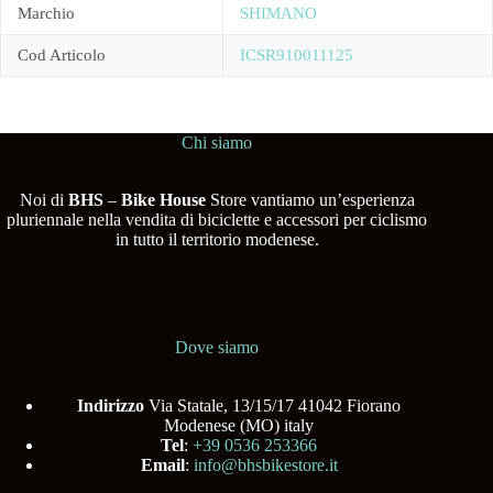
Marchio
SHIMANO
Cod Articolo
ICSR910011125
Chi siamo
Noi di
BHS
–
Bike House
Store vantiamo un’esperienza
pluriennale nella vendita di biciclette e accessori per ciclismo
in tutto il territorio modenese.
Dove siamo
Indirizzo
Via Statale, 13/15/17 41042 Fiorano
Modenese (MO) italy
Tel
:
+39 0536 253366
Email
:
info@bhsbikestore.it