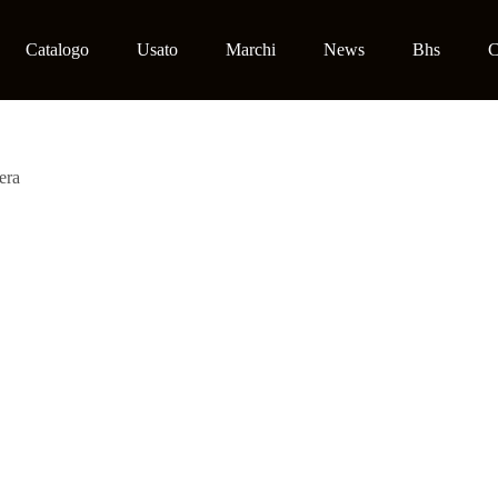
Catalogo
Usato
Marchi
News
Bhs
C
era