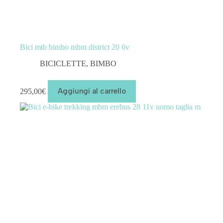
Bici mtb bimbo mbm district 20 6v
BICICLETTE
,
BIMBO
295,00
€
Aggiungi al carrello