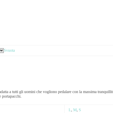
Svuota
 adatta a tutti gli uomini che vogliono pedalare con la massima tranquil
e portapacchi.
L
,
M
,
S