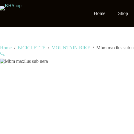
Salta
al
contenuto
Home
Shop
Home
/
BICICLETTE
/
MOUNTAIN BIKE
/
Mbm maxilus sub n
🔍