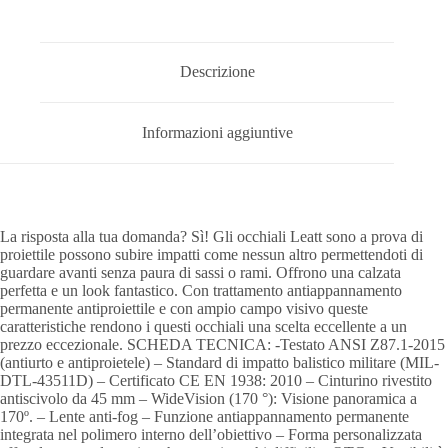
Descrizione
Informazioni aggiuntive
La risposta alla tua domanda? Sì! Gli occhiali Leatt sono a prova di
proiettile possono subire impatti come nessun altro permettendoti di
guardare avanti senza paura di sassi o rami. Offrono una calzata
perfetta e un look fantastico. Con trattamento antiappannamento
permanente antiproiettile e con ampio campo visivo queste
caratteristiche rendono i questi occhiali una scelta eccellente a un
prezzo eccezionale. SCHEDA TECNICA: -Testato ANSI Z87.1-2015
(antiurto e antiproietele) – Standard di impatto balistico militare (MIL-
DTL-43511D) – Certificato CE EN 1938: 2010 – Cinturino rivestito
antiscivolo da 45 mm – WideVision (170 °): Visione panoramica a
170º. – Lente anti-fog – Funzione antiappannamento permanente
integrata nel polimero interno dell’obiettivo – Forma personalizzata