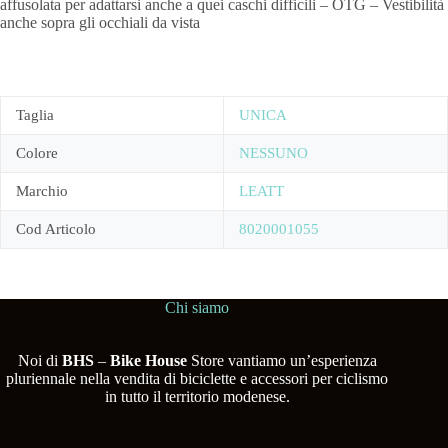
affusolata per adattarsi anche a quei caschi difficili – OTG – Vestibilità
anche sopra gli occhiali da vista
Taglia
UNICA
Colore
NESSUNO
Marchio
LEATT
Cod Articolo
8020001055
Chi siamo
Noi di
BHS
–
Bike House
Store vantiamo un’esperienza
pluriennale nella vendita di biciclette e accessori per ciclismo
in tutto il territorio modenese.