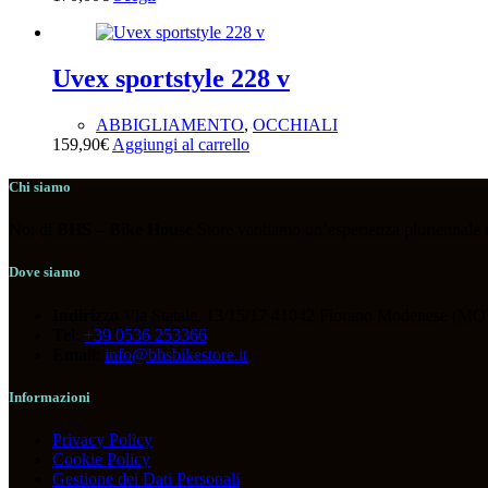
Uvex sportstyle 228 v
ABBIGLIAMENTO
,
OCCHIALI
159,90
€
Aggiungi al carrello
Chi siamo
Noi di
BHS
–
Bike House
Store vantiamo un’esperienza pluriennale nel
Dove siamo
Indirizzo
Via Statale, 13/15/17 41042 Fiorano Modenese (MO)
Tel
:
+39 0536 253366
Email
:
info@bhsbikestore.it
Informazioni
Privacy Policy
Cookie Policy
Gestione dei Dati Personali