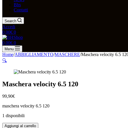
Bhs
Contatti
Search
Accedi
0,00
€
0
0,00
€
0
Menu
Home
/
ABBIGLIAMENTO
/
MASCHERE
/
Maschera velocity 6.5 12
🔍
Maschera velocity 6.5 120
99,90
€
maschera velocity 6.5 120
1 disponibili
Aggiungi al carrello