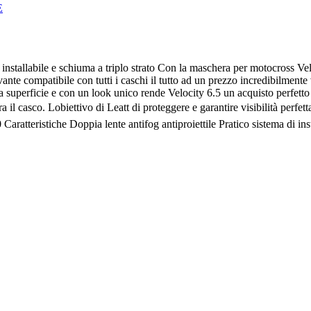
E
 installabile e schiuma a triplo strato Con la maschera per motocross Vel
ivante compatibile con tutti i caschi il tutto ad un prezzo incredibilme
 superficie e con un look unico rende Velocity 6.5 un acquisto perfetto an
ra il casco. Lobiettivo di Leatt di proteggere e garantire visibilità perfe
ratteristiche Doppia lente antifog antiproiettile Pratico sistema di ins