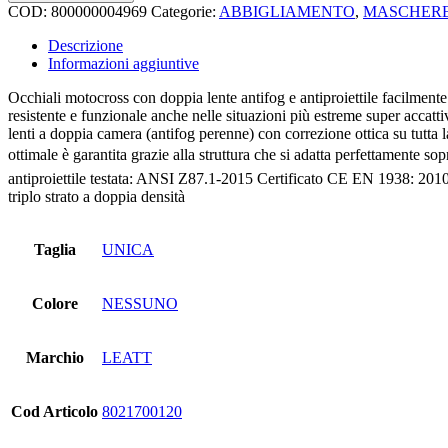
COD:
800000004969
Categorie:
ABBIGLIAMENTO
,
MASCHER
Descrizione
Informazioni aggiuntive
Occhiali motocross con doppia lente antifog e antiproiettile facilmente
resistente e funzionale anche nelle situazioni più estreme super accatt
lenti a doppia camera (antifog perenne) con correzione ottica su tutta la
ottimale è garantita grazie alla struttura che si adatta perfettamente sop
antiproiettile testata: ANSI Z87.1-2015 Certificato CE EN 1938: 2010 Ca
triplo strato a doppia densità
Taglia
UNICA
Colore
NESSUNO
Marchio
LEATT
Cod Articolo
8021700120