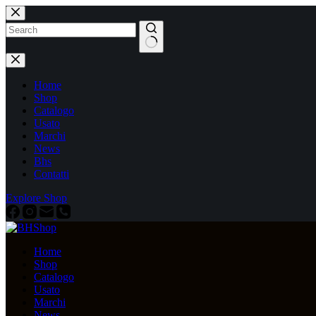
Home
Shop
Catalogo
Usato
Marchi
News
Bhs
Contatti
Explore Shop
Home
Shop
Catalogo
Usato
Marchi
News