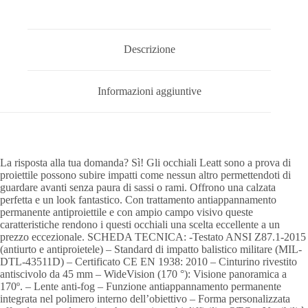
Descrizione
Informazioni aggiuntive
La risposta alla tua domanda? Sì! Gli occhiali Leatt sono a prova di
proiettile possono subire impatti come nessun altro permettendoti di
guardare avanti senza paura di sassi o rami. Offrono una calzata
perfetta e un look fantastico. Con trattamento antiappannamento
permanente antiproiettile e con ampio campo visivo queste
caratteristiche rendono i questi occhiali una scelta eccellente a un
prezzo eccezionale. SCHEDA TECNICA: -Testato ANSI Z87.1-2015
(antiurto e antiproietele) – Standard di impatto balistico militare (MIL-
DTL-43511D) – Certificato CE EN 1938: 2010 – Cinturino rivestito
antiscivolo da 45 mm – WideVision (170 °): Visione panoramica a
170º. – Lente anti-fog – Funzione antiappannamento permanente
integrata nel polimero interno dell’obiettivo – Forma personalizzata