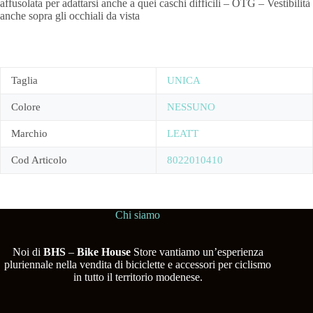
affusolata per adattarsi anche a quei caschi difficili – OTG – Vestibilità
anche sopra gli occhiali da vista
Taglia
UNICA
Colore
NESSUNO
Marchio
LEATT
Cod Articolo
8022010410
Chi siamo
Noi di
BHS
–
Bike House
Store vantiamo un’esperienza
pluriennale nella vendita di biciclette e accessori per ciclismo
in tutto il territorio modenese.