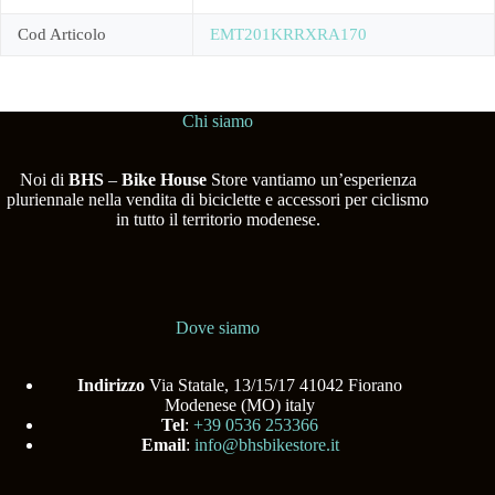
Cod Articolo
EMT201KRRXRA170
Chi siamo
Noi di
BHS
–
Bike House
Store vantiamo un’esperienza
pluriennale nella vendita di biciclette e accessori per ciclismo
in tutto il territorio modenese.
Dove siamo
Indirizzo
Via Statale, 13/15/17 41042 Fiorano
Modenese (MO) italy
Tel
:
+39 0536 253366
Email
:
info@bhsbikestore.it