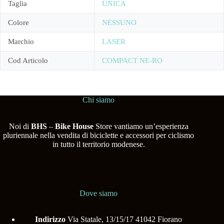
Taglia
UNICA
Colore
NESSUNO
Marchio
LASER
Cod Articolo
COMPACT NE-RO
Chi siamo
Noi di
BHS
–
Bike House
Store vantiamo un’esperienza
pluriennale nella vendita di biciclette e accessori per ciclismo
in tutto il territorio modenese.
Dove siamo
Indirizzo
Via Statale, 13/15/17 41042 Fiorano