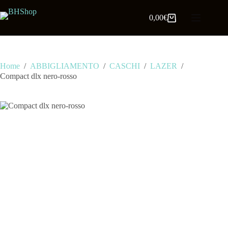
0,00
€
Home
/
ABBIGLIAMENTO
/
CASCHI
/
LAZER
/
Compact dlx nero-rosso