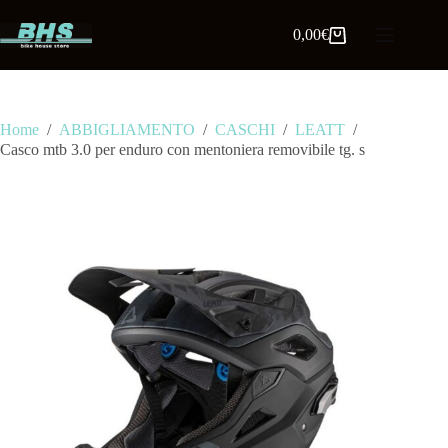
0,00
€
Home
/
ABBIGLIAMENTO
/
CASCHI
/
LEATT
/
Casco mtb 3.0 per enduro con mentoniera removibile tg. s