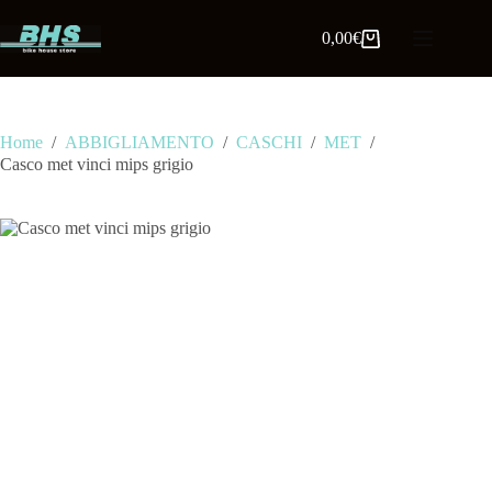
0,00
€
Home
/
ABBIGLIAMENTO
/
CASCHI
/
MET
/
Casco met vinci mips grigio