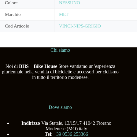
Colore
NESSUNO
Marchio
MET
Cod Articolo
VINCI-NIPS-GRIGIO
Chi siamo
Noi di
BHS
–
Bike House
Store vantiamo un’esperienza
pluriennale nella vendita di biciclette e accessori per ciclismo
in tutto il territorio modenese.
Dove siamo
Indirizzo
Via Statale, 13/15/17 41042 Fiorano
Modenese (MO) italy
Tel
:
+39 0536 253366