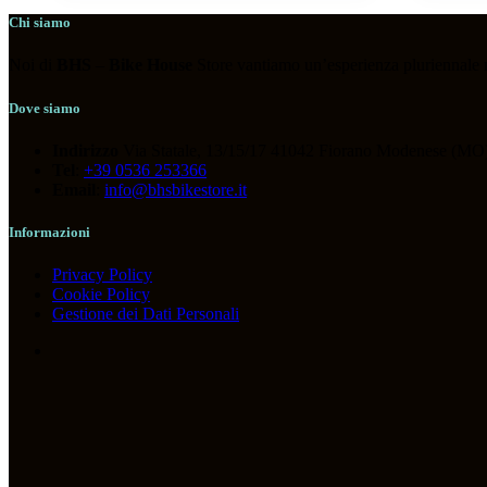
Chi siamo
Noi di
BHS
–
Bike House
Store vantiamo un’esperienza pluriennale nel
Dove siamo
Indirizzo
Via Statale, 13/15/17 41042 Fiorano Modenese (MO)
Tel
:
+39 0536 253366
Email
:
info@bhsbikestore.it
Informazioni
Privacy Policy
Cookie Policy
Gestione dei Dati Personali