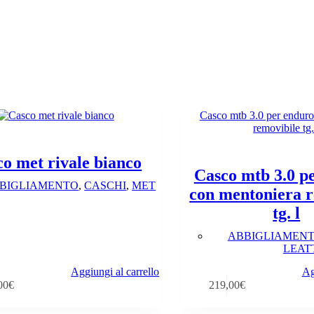
o met rivale bianco
Casco mtb 3.0 p
BIGLIAMENTO
,
CASCHI
,
MET
con mentoniera r
tg. l
ABBIGLIAMEN
LEAT
Aggiungi al carrello
Ag
00
€
219,00
€