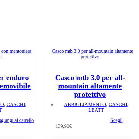
er enduro
Casco mtb 3.0 per all-
emovibile
mountain altamente
protettivo
TO
,
CASCHI
,
ABBIGLIAMENTO
,
CASCHI
,
T
LEATT
Questo
giungi al carrello
Scegli
prodotto
139,90
€
ha
più