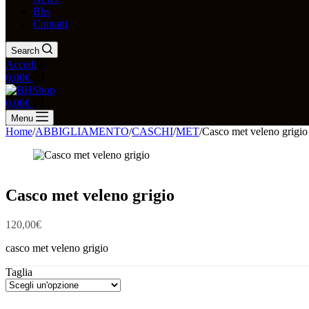
Bhs
Contatti
Search
Accedi
Carrello
0,00
€
Carrello
0,00
€
Menu
Home
/
ABBIGLIAMENTO
/
CASCHI
/
MET
/
Casco met veleno grigio
Casco met veleno grigio
120,00
€
casco met veleno grigio
Taglia