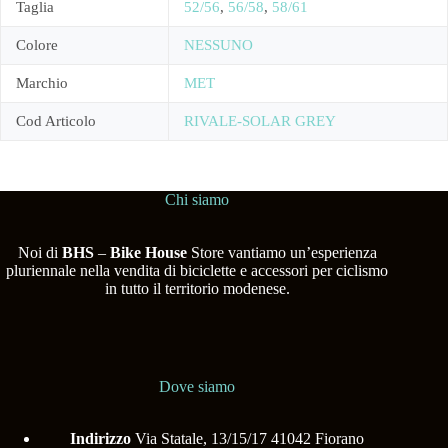
Taglia
52/56
,
56/58
,
58/61
Colore
NESSUNO
Marchio
MET
Cod Articolo
RIVALE-SOLAR GREY
Chi siamo
Noi di
BHS
–
Bike House
Store vantiamo un’esperienza
pluriennale nella vendita di biciclette e accessori per ciclismo
in tutto il territorio modenese.
Dove siamo
Indirizzo
Via Statale, 13/15/17 41042 Fiorano