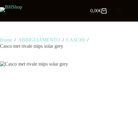
0,00
€
Home
/
ABBIGLIAMENTO
/
CASCHI
/
Casco met rivale mips solar grey