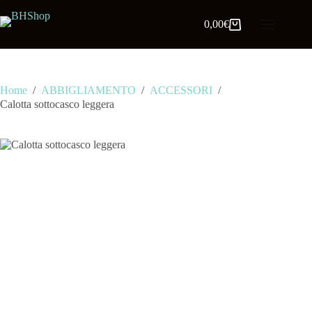
0,00
€
Home
/
ABBIGLIAMENTO
/
ACCESSORI
/
Calotta sottocasco leggera