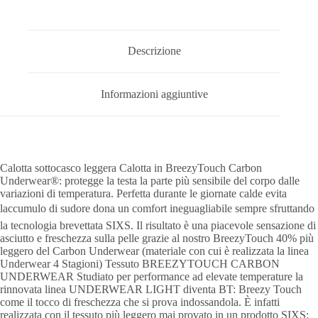
Descrizione
Informazioni aggiuntive
Calotta sottocasco leggera Calotta in BreezyTouch Carbon
Underwear®: protegge la testa la parte più sensibile del corpo dalle
variazioni di temperatura. Perfetta durante le giornate calde evita
laccumulo di sudore dona un comfort ineguagliabile sempre sfruttando
la tecnologia brevettata SIXS. Il risultato è una piacevole sensazione di
asciutto e freschezza sulla pelle grazie al nostro BreezyTouch 40% più
leggero del Carbon Underwear (materiale con cui è realizzata la linea
Underwear 4 Stagioni) Tessuto BREEZYTOUCH CARBON
UNDERWEAR Studiato per performance ad elevate temperature la
rinnovata linea UNDERWEAR LIGHT diventa BT: Breezy Touch
come il tocco di freschezza che si prova indossandola. È infatti
realizzata con il tessuto più leggero mai provato in un prodotto SIXS: