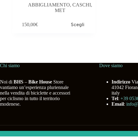
ABBIGLIAMENTO
,
CASCHI
,
MET
Questo
150,00
€
Scegli
prodotto
ha
più
varianti.
Le
opzioni
possono
essere
Chi siamo
Dove siamo
scelte
nella
pagina
Noi di
BHS
–
Bike House
Store
Indirizzo
Via
del
vantiamo un’esperienza pluriennale
41042 Fiora
prodotto
nella vendita di biciclette e accessori
italy
per ciclismo in tutto il territorio
Tel
:
+39 053
modenese.
Email
:
info@