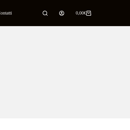
ontatti
0,00
€
Carrello