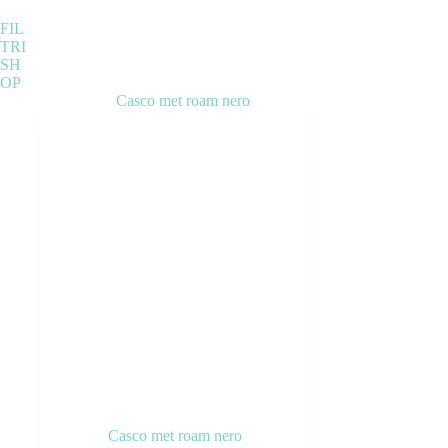
FIL
TRI
SH
OP
Categorie prodotto
Senza categoria
(1)
ABBIGLIAMENTO
(119)
ACCESSORI
(118)
BICICLETTE
(36)
COMPONENTI
(266)
OUTLET
(13)
Tag prodotto
Casco met roam nero