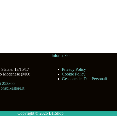
Informazioni
 Statale, 13/15/17
Privacy Policy
no Modenese (MO)
Cookie Policy
Gestione dei Dati Personali
6 253366
bhsbikestore.it
Copyright © 2026 BHShop