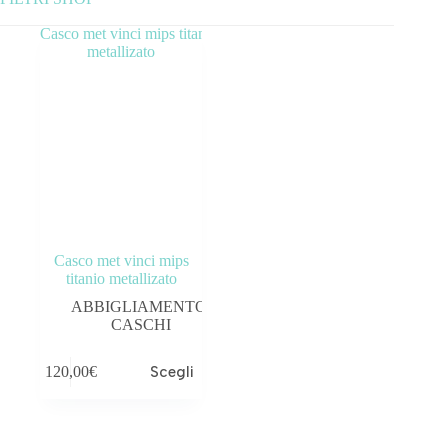
Categorie prodotto
ABBIGLIAMENTO
ACCESSORI
BICICLETTE
COMPONENTI
Casco met vinci mips
OUTLET
titanio metallizato
ABBIGLIAMENTO
,
Tag prodotto
CASCHI
120,00
€
Scegli