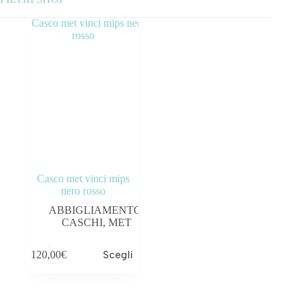
Categorie prodotto
ABBIGLIAMENTO
ACCESSORI
BICICLETTE
COMPONENTI
Casco met vinci mips
OUTLET
nero rosso
ABBIGLIAMENTO
,
Tag prodotto
CASCHI
,
MET
120,00
€
Scegli