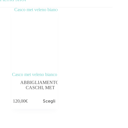
Categorie prodotto
ABBIGLIAMENTO
ACCESSORI
BICICLETTE
COMPONENTI
Casco met veleno bianco
OUTLET
ABBIGLIAMENTO
,
CASCHI
,
MET
Tag prodotto
120,00
€
Scegli