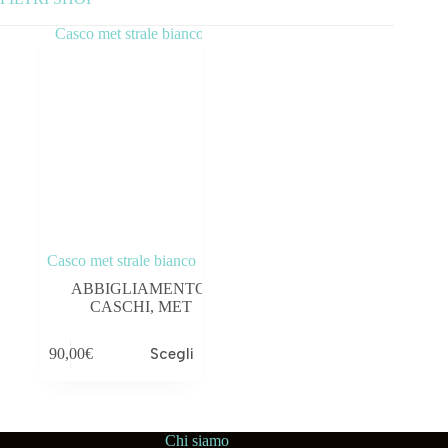
Categorie prodotto
ABBIGLIAMENTO
ACCESSORI
BICICLETTE
COMPONENTI
Casco met strale bianco
OUTLET
ABBIGLIAMENTO
,
CASCHI
,
MET
Tag prodotto
90,00
€
Scegli
Chi siamo