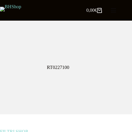
0,00
€
RT0227100
FILTRI SHOP