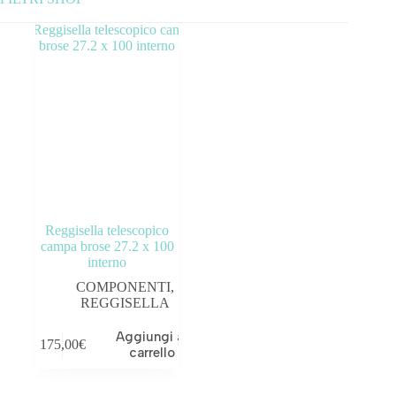
Categorie prodotto
ABBIGLIAMENTO
ACCESSORI
BICICLETTE
COMPONENTI
Reggisella telescopico
OUTLET
campa brose 27.2 x 100
interno
Tag prodotto
COMPONENTI
,
REGGISELLA
Aggiungi al
175,00
€
carrello