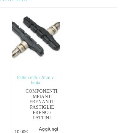
Categorie prodotto
ABBIGLIAMENTO
ACCESSORI
BICICLETTE
COMPONENTI
Pattini mtb 72mm v-
OUTLET
brake
COMPONENTI
,
Tag prodotto
IMPIANTI
FRENANTI
,
PASTIGLIE
FRENO /
PATTINI
Aggiungi al
10,00
€