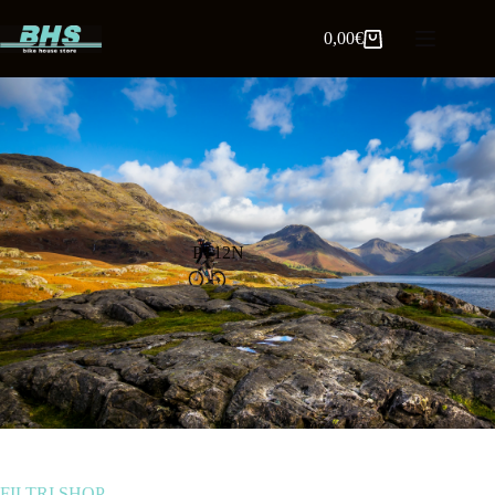
0,00
€
PT12N
FILTRI SHOP