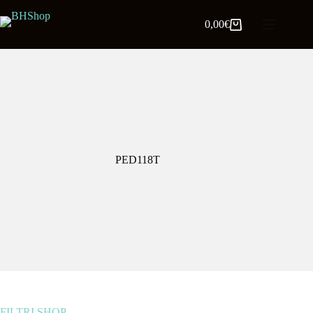
0,00
€
PED118T
FILTRI SHOP