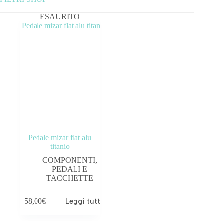
ESAURITO
Categorie prodotto
ABBIGLIAMENTO
ACCESSORI
BICICLETTE
COMPONENTI
OUTLET
Pedale mizar flat alu
titanio
Tag prodotto
COMPONENTI
,
PEDALI E
TACCHETTE
58,00
€
Leggi tutto