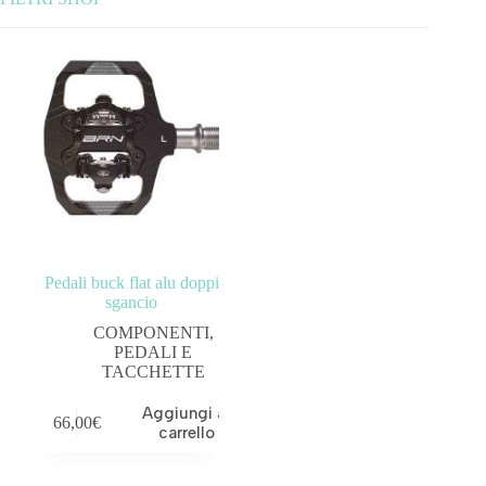
Categorie prodotto
ABBIGLIAMENTO
ACCESSORI
BICICLETTE
COMPONENTI
Pedali buck flat alu doppi
OUTLET
sgancio
COMPONENTI
,
Tag prodotto
PEDALI E
TACCHETTE
Aggiungi al
66,00
€
carrello