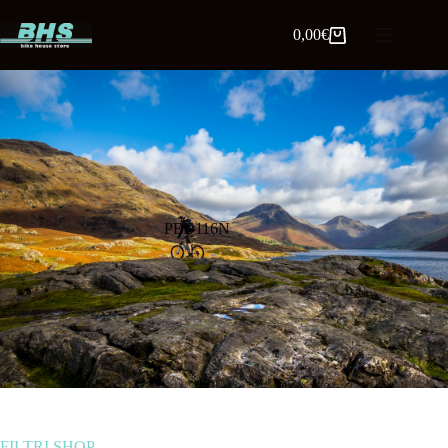
0,00
€
PED116N
FILTRI SHOP