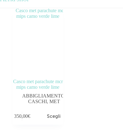
Categorie prodotto
ABBIGLIAMENTO
ACCESSORI
BICICLETTE
COMPONENTI
Casco met parachute mcr
OUTLET
mips camo verde lime
ABBIGLIAMENTO
,
Tag prodotto
CASCHI
,
MET
350,00
€
Scegli