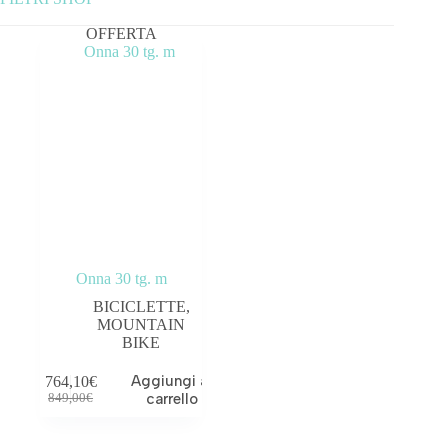
OFFERTA
Categorie prodotto
ABBIGLIAMENTO
ACCESSORI
BICICLETTE
COMPONENTI
OUTLET
Onna 30 tg. m
BICICLETTE
,
MOUNTAIN
BIKE
Tag prodotto
Aggiungi al
764,10
€
carrello
849,00
€