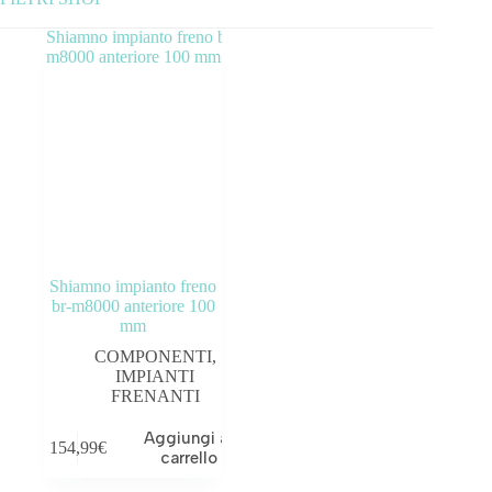
Categorie prodotto
ABBIGLIAMENTO
ACCESSORI
BICICLETTE
COMPONENTI
Shiamno impianto freno
OUTLET
br-m8000 anteriore 100
mm
COMPONENTI
,
IMPIANTI
FRENANTI
Tag prodotto
Aggiungi al
154,99
€
carrello