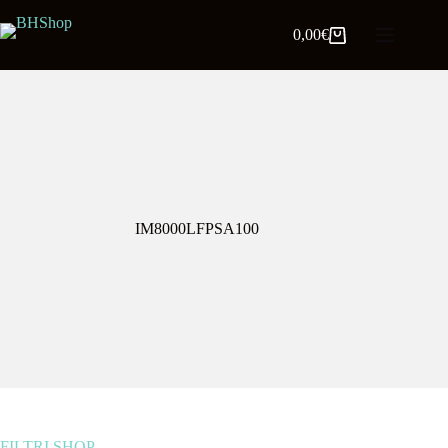
0,00
€
IM8000LFPSA100
FILTRI SHOP