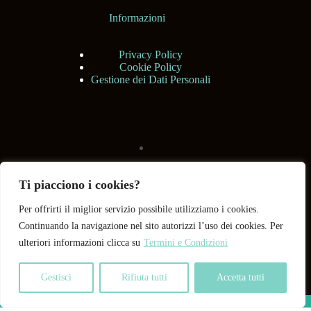
Informazioni
Privacy Policy
Cookie Policy
Gestione dei Dati Personali
Ti piacciono i cookies?
Per offrirti il miglior servizio possibile utilizziamo i cookies.
Continuando la navigazione nel sito autorizzi l’uso dei cookies. Per
ulteriori informazioni clicca su
Termini e Condizioni
Gestisci
Rifiuta tutti
Accetta tutti
Copyright © 2026 BHShop