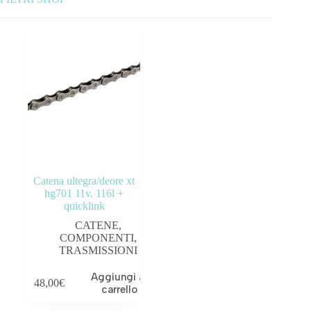
Categorie prodotto
ABBIGLIAMENTO
ACCESSORI
BICICLETTE
COMPONENTI
Catena ultegra/deore xt
OUTLET
hg701 11v. 116l +
quicklink
Tag prodotto
CATENE
,
COMPONENTI
,
TRASMISSIONI
Aggiungi al
48,00
€
carrello