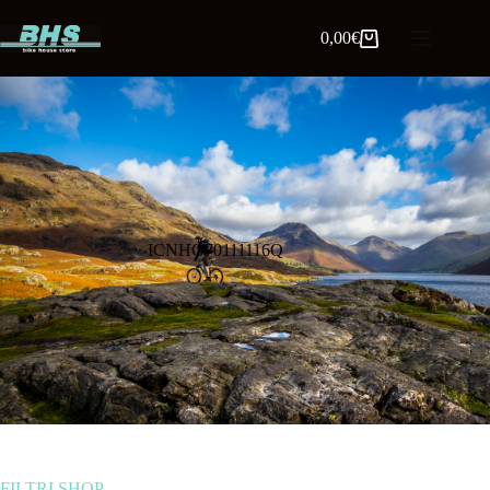
0,00
€
ICNHG70111116Q
FILTRI SHOP